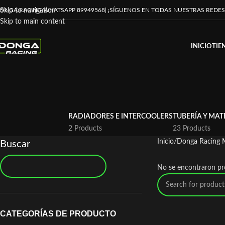
ONGA RACING WHATSAPP 89949568
| ¡SÍGUENOS EN TODAS NUESTRAS REDES
Skip to navigation
Skip to main content
INICIO
TIE
RADIADORES E INTERCOOLERS
TUBERÍA Y MAT
2 Products
23 Products
Inicio
Donga Racing 
Buscar
No se encontraron pr
CATEGORÍAS DE PRODUCTO