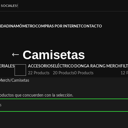
 SOCIALES!
NDA
DINAMÓMETRO
COMPRAS POR INTERNET
CONTACTO
Camisetas
ERIALES
ACCESORIOS
ELÉCTRICO
DONGA RACING MERCH
FIL
22 Products
20 Products
0 Products
12 
Merch
Camisetas
oductos que concuerden con la selección.